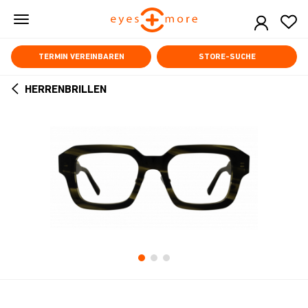
Skip
to
main
content
TERMIN VEREINBAREN
STORE-SUCHE
HERRENBRILLEN
ARROW
BACK