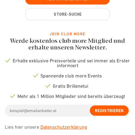
STORE-SUCHE
JOIN CLUB MORE
Werde kostenlos club more Mitglied und
erhalte unseren Newsletter.
Erhalte exklusive Preisvorteile und sei immer als Erster
Check
informiert
icon
Spannende club more Events
Check
icon
Gratis Brillenetui
Check
icon
Mehr als 1 Million Mitglieder sind bereits überzeugt
Check
icon
Email
REGISTRIEREN
address
Lies hier unsere
Datenschutzerklärung