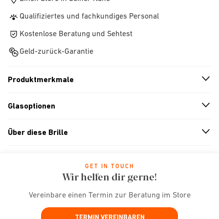
Qualifiziertes und fachkundiges Personal
Kostenlose Beratung und Sehtest
Geld-zurück-Garantie
Produktmerkmale
n
A
r
r
o
w
i
c
o
Glasoptionen
n
A
r
r
o
w
i
c
o
Über diese Brille
n
A
r
r
o
w
i
c
o
GET IN TOUCH
Wir helfen dir gerne!
Vereinbare einen Termin zur Beratung im Store
TERMIN VEREINBAREN