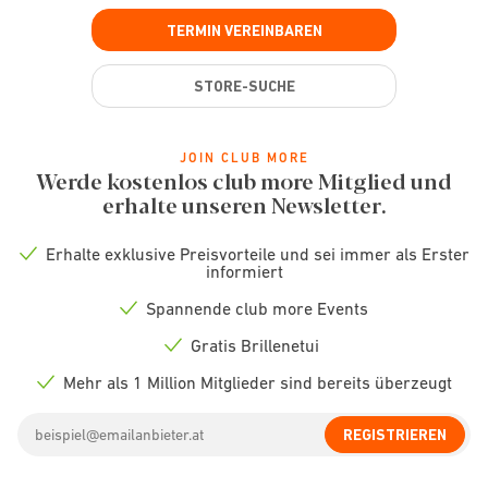
TERMIN VEREINBAREN
STORE-SUCHE
JOIN CLUB MORE
Werde kostenlos club more Mitglied und
erhalte unseren Newsletter.
Erhalte exklusive Preisvorteile und sei immer als Erster
Check
informiert
icon
Spannende club more Events
Check
icon
Gratis Brillenetui
Check
icon
Mehr als 1 Million Mitglieder sind bereits überzeugt
Check
icon
Email
REGISTRIEREN
address