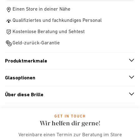
Einen Store in deiner Nähe
Qualifiziertes und fachkundiges Personal
Kostenlose Beratung und Sehtest
Geld-zurück-Garantie
Produktmerkmale
n
A
r
r
o
w
i
c
o
Glasoptionen
n
A
r
r
o
w
i
c
o
Über diese Brille
n
A
r
r
o
w
i
c
o
GET IN TOUCH
Wir helfen dir gerne!
Vereinbare einen Termin zur Beratung im Store