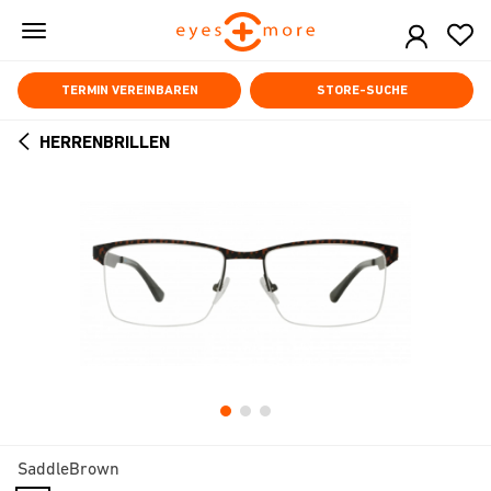
Skip
to
main
content
TERMIN VEREINBAREN
STORE-SUCHE
HERRENBRILLEN
ARROW
BACK
SaddleBrown