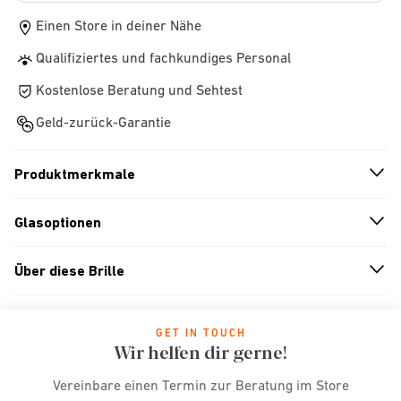
Einen Store in deiner Nähe
Qualifiziertes und fachkundiges Personal
Kostenlose Beratung und Sehtest
Geld-zurück-Garantie
Produktmerkmale
n
A
r
r
o
w
i
c
o
Glasoptionen
n
A
r
r
o
w
i
c
o
Über diese Brille
n
A
r
r
o
w
i
c
o
GET IN TOUCH
Wir helfen dir gerne!
Vereinbare einen Termin zur Beratung im Store