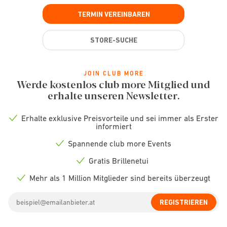
TERMIN VEREINBAREN
STORE-SUCHE
JOIN CLUB MORE
Werde kostenlos club more Mitglied und
erhalte unseren Newsletter.
Erhalte exklusive Preisvorteile und sei immer als Erster
Check
informiert
icon
Spannende club more Events
Check
icon
Gratis Brillenetui
Check
icon
Mehr als 1 Million Mitglieder sind bereits überzeugt
Check
icon
Email
REGISTRIEREN
address