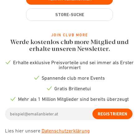
STORE-SUCHE
JOIN CLUB MORE
Werde kostenlos club more Mitglied und
erhalte unseren Newsletter.
Erhalte exklusive Preisvorteile und sei immer als Erster
Check
informiert
icon
Spannende club more Events
Check
icon
Gratis Brillenetui
Check
icon
Mehr als 1 Million Mitglieder sind bereits überzeugt
Check
icon
Email
REGISTRIEREN
address
Lies hier unsere
Datenschutzerklärung