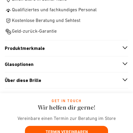
Qualifiziertes und fachkundiges Personal
Kostenlose Beratung und Sehtest
Geld-zurück-Garantie
Produktmerkmale
n
A
r
r
o
w
i
c
o
Glasoptionen
n
A
r
r
o
w
i
c
o
Über diese Brille
n
A
r
r
o
w
i
c
o
GET IN TOUCH
Wir helfen dir gerne!
Vereinbare einen Termin zur Beratung im Store
TERMIN VEREINBAREN