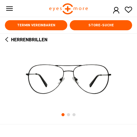
Skip
to
main
content
TERMIN VEREINBAREN
STORE-SUCHE
HERRENBRILLEN
ARROW
BACK