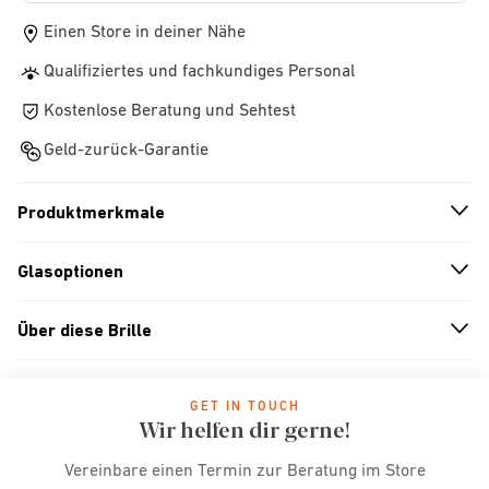
Einen Store in deiner Nähe
Qualifiziertes und fachkundiges Personal
Kostenlose Beratung und Sehtest
Geld-zurück-Garantie
Produktmerkmale
n
A
r
r
o
w
i
c
o
Glasoptionen
n
A
r
r
o
w
i
c
o
Über diese Brille
n
A
r
r
o
w
i
c
o
GET IN TOUCH
Wir helfen dir gerne!
Vereinbare einen Termin zur Beratung im Store