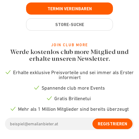
TERMIN VEREINBAREN
STORE-SUCHE
JOIN CLUB MORE
Werde kostenlos club more Mitglied und
erhalte unseren Newsletter.
Erhalte exklusive Preisvorteile und sei immer als Erster
Check
informiert
icon
Spannende club more Events
Check
icon
Gratis Brillenetui
Check
icon
Mehr als 1 Million Mitglieder sind bereits überzeugt
Check
icon
Email
REGISTRIEREN
address