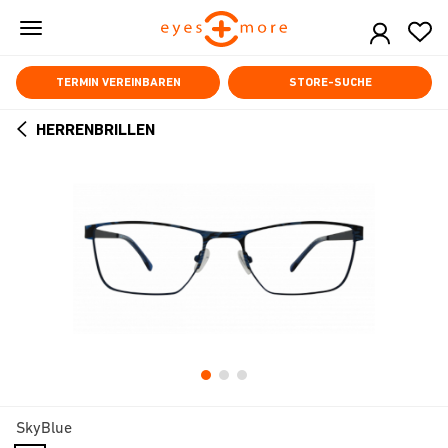
Skip
to
main
content
TERMIN VEREINBAREN
STORE-SUCHE
HERRENBRILLEN
ARROW
BACK
SkyBlue