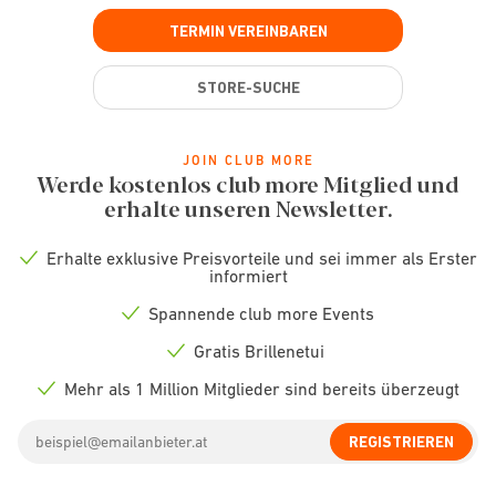
TERMIN VEREINBAREN
STORE-SUCHE
JOIN CLUB MORE
Werde kostenlos club more Mitglied und
erhalte unseren Newsletter.
Erhalte exklusive Preisvorteile und sei immer als Erster
Check
informiert
icon
Spannende club more Events
Check
icon
Gratis Brillenetui
Check
icon
Mehr als 1 Million Mitglieder sind bereits überzeugt
Check
icon
Email
REGISTRIEREN
address