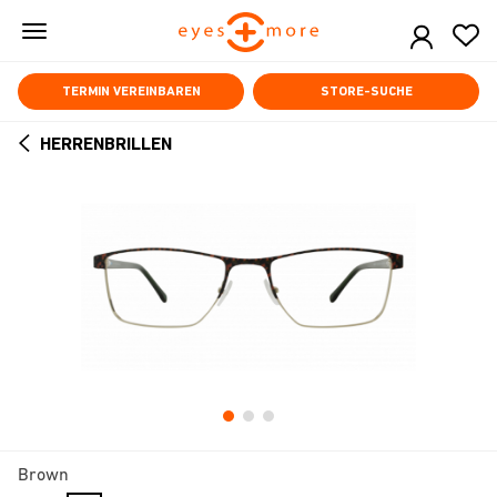
Skip
to
main
content
TERMIN VEREINBAREN
STORE-SUCHE
HERRENBRILLEN
ARROW
BACK
Brown