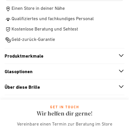
Einen Store in deiner Nähe
Qualifiziertes und fachkundiges Personal
Kostenlose Beratung und Sehtest
Geld-zurück-Garantie
Produktmerkmale
n
A
r
r
o
w
i
c
o
Glasoptionen
n
A
r
r
o
w
i
c
o
Über diese Brille
n
A
r
r
o
w
i
c
o
GET IN TOUCH
Wir helfen dir gerne!
Vereinbare einen Termin zur Beratung im Store