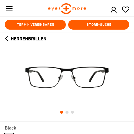
Skip
to
main
content
TERMIN VEREINBAREN
STORE-SUCHE
HERRENBRILLEN
ARROW
BACK
Black