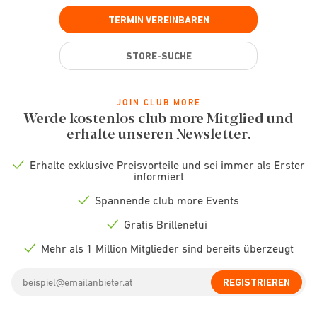
TERMIN VEREINBAREN
STORE-SUCHE
JOIN CLUB MORE
Werde kostenlos club more Mitglied und
erhalte unseren Newsletter.
Erhalte exklusive Preisvorteile und sei immer als Erster
Check
informiert
icon
Spannende club more Events
Check
icon
Gratis Brillenetui
Check
icon
Mehr als 1 Million Mitglieder sind bereits überzeugt
Check
icon
Email
REGISTRIEREN
address