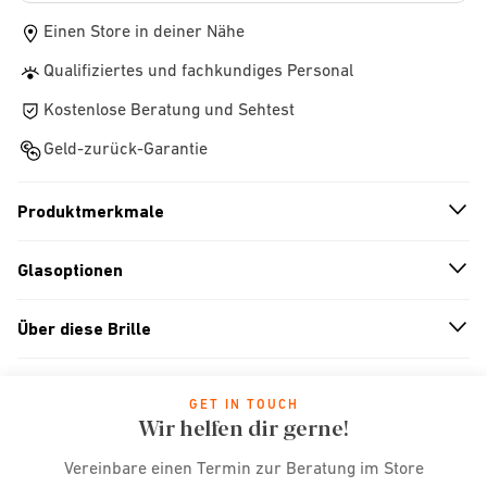
Einen Store in deiner Nähe
Qualifiziertes und fachkundiges Personal
Kostenlose Beratung und Sehtest
Geld-zurück-Garantie
Produktmerkmale
n
A
r
r
o
w
i
c
o
Glasoptionen
n
A
r
r
o
w
i
c
o
Über diese Brille
n
A
r
r
o
w
i
c
o
GET IN TOUCH
Wir helfen dir gerne!
Vereinbare einen Termin zur Beratung im Store