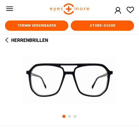
Skip
to
main
content
TERMIN VEREINBAREN
STORE-SUCHE
HERRENBRILLEN
ARROW
BACK