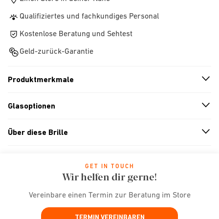
Qualifiziertes und fachkundiges Personal
Kostenlose Beratung und Sehtest
Geld-zurück-Garantie
Produktmerkmale
n
A
r
r
o
w
i
c
o
Glasoptionen
n
A
r
r
o
w
i
c
o
Über diese Brille
n
A
r
r
o
w
i
c
o
GET IN TOUCH
Wir helfen dir gerne!
Vereinbare einen Termin zur Beratung im Store
TERMIN VEREINBAREN