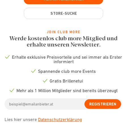
STORE-SUCHE
JOIN CLUB MORE
Werde kostenlos club more Mitglied und
erhalte unseren Newsletter.
Erhalte exklusive Preisvorteile und sei immer als Erster
Check
informiert
icon
Spannende club more Events
Check
icon
Gratis Brillenetui
Check
icon
Mehr als 1 Million Mitglieder sind bereits überzeugt
Check
icon
Email
REGISTRIEREN
address
Lies hier unsere
Datenschutzerklärung