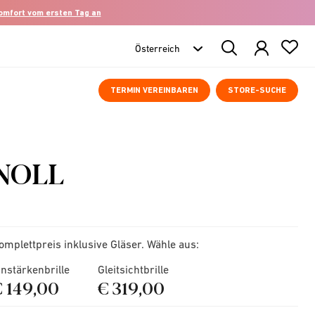
komfort vom ersten Tag an
Search
Products
TERMIN VEREINBAREN
STORE-SUCHE
NOLL
omplettpreis inklusive Gläser. Wähle aus:
instärkenbrille
Gleitsichtbrille
€ 149,00
€ 319,00