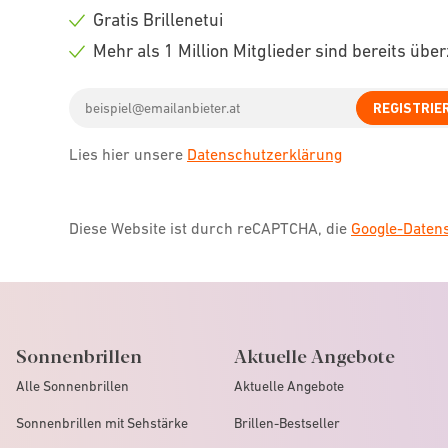
icon
Check
Gratis Brillenetui
icon
Check
Mehr als 1 Million Mitglieder sind bereits übe
icon
Check
Email
icon
REGISTRIE
address
Lies hier unsere
Datenschutzerklärung
Diese Website ist durch reCAPTCHA, die
Google-Date
Sonnenbrillen
Aktuelle Angebote
Alle Sonnenbrillen
Aktuelle Angebote
Sonnenbrillen mit Sehstärke
Brillen-Bestseller