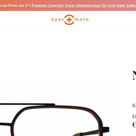
 zum Preis von 2! |
Premium Lifestyle: Unser Gleitsichtglas für noch mehr Seh
K
E