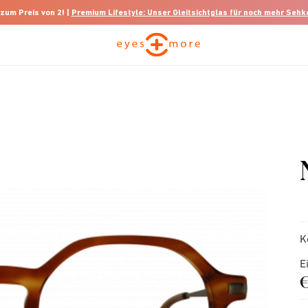
 zum Preis von 2! |
Premium Lifestyle: Unser Gleitsichtglas für noch mehr Seh
K
E