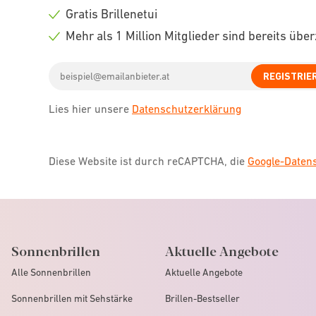
icon
Check
Gratis Brillenetui
icon
Check
Mehr als 1 Million Mitglieder sind bereits übe
icon
Check
Email
icon
REGISTRIE
address
Lies hier unsere
Datenschutzerklärung
Diese Website ist durch reCAPTCHA, die
Google-Date
Sonnenbrillen
Aktuelle Angebote
Alle Sonnenbrillen
Aktuelle Angebote
Sonnenbrillen mit Sehstärke
Brillen-Bestseller