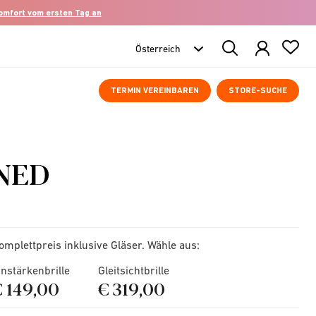
komfort vom ersten Tag an
Search
Products
TERMIN VEREINBAREN
STORE-SUCHE
NED
omplettpreis inklusive Gläser. Wähle aus:
instärkenbrille
Gleitsichtbrille
€ 149,00
€ 319,00