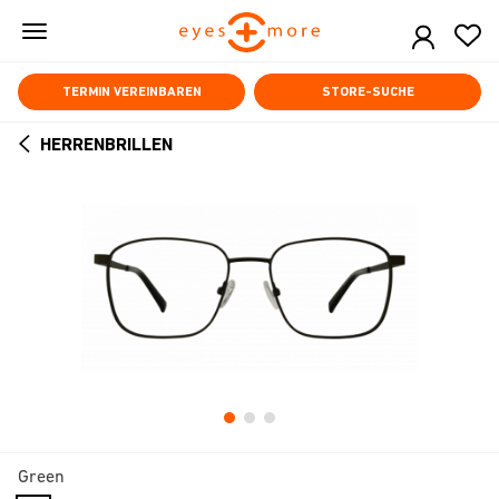
Skip
to
main
content
TERMIN VEREINBAREN
STORE-SUCHE
HERRENBRILLEN
ARROW
BACK
Green