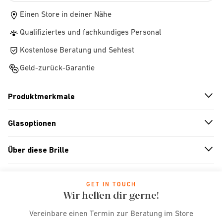
Einen Store in deiner Nähe
Qualifiziertes und fachkundiges Personal
Kostenlose Beratung und Sehtest
Geld-zurück-Garantie
Produktmerkmale
n
A
r
r
o
w
i
c
o
Glasoptionen
n
A
r
r
o
w
i
c
o
Über diese Brille
n
A
r
r
o
w
i
c
o
GET IN TOUCH
Wir helfen dir gerne!
Vereinbare einen Termin zur Beratung im Store