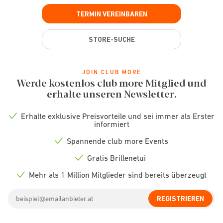
TERMIN VEREINBAREN
STORE-SUCHE
JOIN CLUB MORE
Werde kostenlos club more Mitglied und
erhalte unseren Newsletter.
Erhalte exklusive Preisvorteile und sei immer als Erster
Check
informiert
icon
Spannende club more Events
Check
icon
Gratis Brillenetui
Check
icon
Mehr als 1 Million Mitglieder sind bereits überzeugt
Check
icon
Email
REGISTRIEREN
address