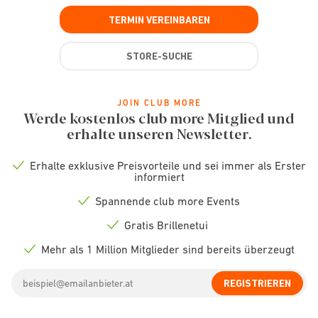
TERMIN VEREINBAREN
STORE-SUCHE
JOIN CLUB MORE
Werde kostenlos club more Mitglied und
erhalte unseren Newsletter.
Erhalte exklusive Preisvorteile und sei immer als Erster
Check
informiert
icon
Spannende club more Events
Check
icon
Gratis Brillenetui
Check
icon
Mehr als 1 Million Mitglieder sind bereits überzeugt
Check
icon
Email
REGISTRIEREN
address