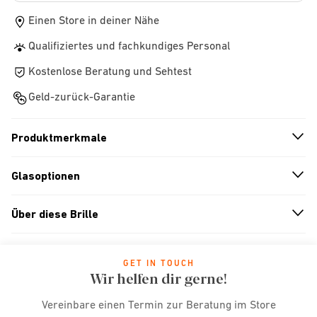
Einen Store in deiner Nähe
Qualifiziertes und fachkundiges Personal
Kostenlose Beratung und Sehtest
Geld-zurück-Garantie
Produktmerkmale
n
A
r
r
o
w
i
c
o
Glasoptionen
n
A
r
r
o
w
i
c
o
Über diese Brille
n
A
r
r
o
w
i
c
o
GET IN TOUCH
Wir helfen dir gerne!
Vereinbare einen Termin zur Beratung im Store