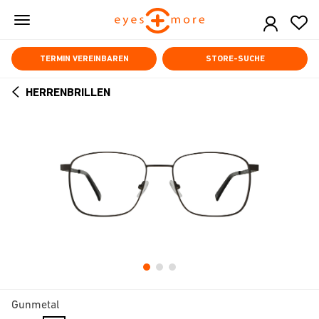
Skip
to
main
content
TERMIN VEREINBAREN
STORE-SUCHE
HERRENBRILLEN
ARROW
BACK
Gunmetal