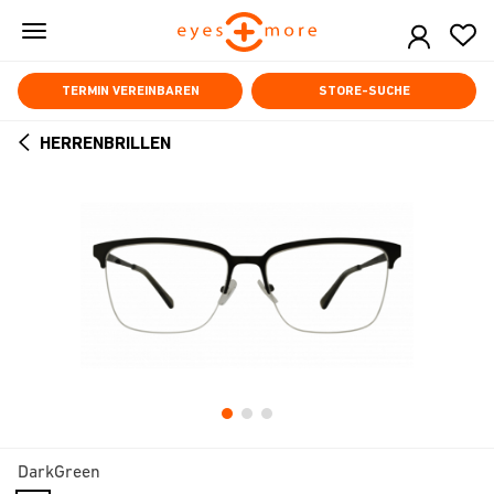
Skip
to
main
content
TERMIN VEREINBAREN
STORE-SUCHE
HERRENBRILLEN
ARROW
BACK
DarkGreen