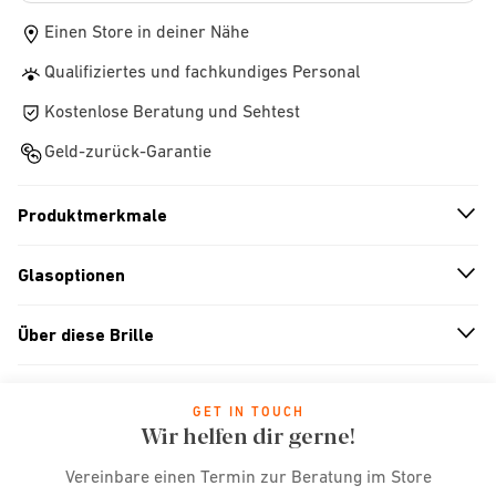
Einen Store in deiner Nähe
Qualifiziertes und fachkundiges Personal
Kostenlose Beratung und Sehtest
Geld-zurück-Garantie
Produktmerkmale
n
A
r
r
o
w
i
c
o
Glasoptionen
n
A
r
r
o
w
i
c
o
Über diese Brille
n
A
r
r
o
w
i
c
o
GET IN TOUCH
Wir helfen dir gerne!
Vereinbare einen Termin zur Beratung im Store