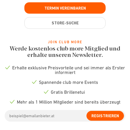
TERMIN VEREINBAREN
STORE-SUCHE
JOIN CLUB MORE
Werde kostenlos club more Mitglied und
erhalte unseren Newsletter.
Erhalte exklusive Preisvorteile und sei immer als Erster
Check
informiert
icon
Spannende club more Events
Check
icon
Gratis Brillenetui
Check
icon
Mehr als 1 Million Mitglieder sind bereits überzeugt
Check
icon
Email
REGISTRIEREN
address