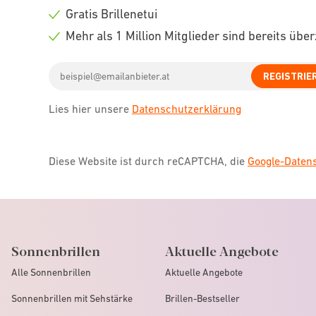
icon
Check
Gratis Brillenetui
icon
Check
Mehr als 1 Million Mitglieder sind bereits übe
icon
Check
Email
icon
REGISTRIE
address
Lies hier unsere
Datenschutzerklärung
Diese Website ist durch reCAPTCHA, die
Google-Date
Sonnenbrillen
Aktuelle Angebote
Alle Sonnenbrillen
Aktuelle Angebote
Sonnenbrillen mit Sehstärke
Brillen-Bestseller