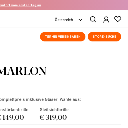
komfort vom ersten Tag an
Search
Products
TERMIN VEREINBAREN
STORE-SUCHE
MARLON
omplettpreis inklusive Gläser. Wähle aus:
instärkenbrille
Gleitsichtbrille
€ 149,00
€ 319,00