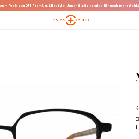
 zum Preis von 2! |
Premium Lifestyle: Unser Gleitsichtglas für noch mehr Seh
K
E