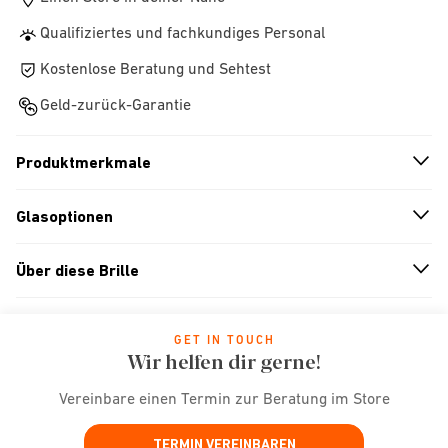
Qualifiziertes und fachkundiges Personal
Kostenlose Beratung und Sehtest
Geld-zurück-Garantie
Produktmerkmale
n
A
r
r
o
w
i
c
o
Glasoptionen
n
A
r
r
o
w
i
c
o
Über diese Brille
n
A
r
r
o
w
i
c
o
GET IN TOUCH
Wir helfen dir gerne!
Vereinbare einen Termin zur Beratung im Store
TERMIN VEREINBAREN