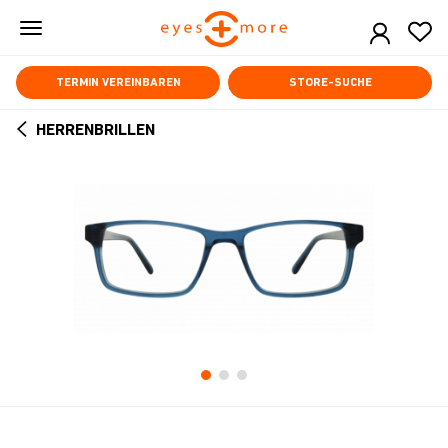
Skip
to
main
content
TERMIN VEREINBAREN
STORE-SUCHE
HERRENBRILLEN
ARROW
BACK