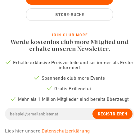
STORE-SUCHE
JOIN CLUB MORE
Werde kostenlos club more Mitglied und
erhalte unseren Newsletter.
Erhalte exklusive Preisvorteile und sei immer als Erster
Check
informiert
icon
Spannende club more Events
Check
icon
Gratis Brillenetui
Check
icon
Mehr als 1 Million Mitglieder sind bereits überzeugt
Check
icon
Email
REGISTRIEREN
address
Lies hier unsere
Datenschutzerklärung