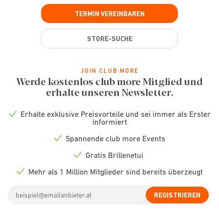
TERMIN VEREINBAREN
STORE-SUCHE
JOIN CLUB MORE
Werde kostenlos club more Mitglied und
erhalte unseren Newsletter.
Erhalte exklusive Preisvorteile und sei immer als Erster
Check
informiert
icon
Spannende club more Events
Check
icon
Gratis Brillenetui
Check
icon
Mehr als 1 Million Mitglieder sind bereits überzeugt
Check
icon
Email
REGISTRIEREN
address