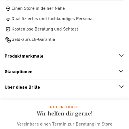
Einen Store in deiner Nähe
Qualifiziertes und fachkundiges Personal
Kostenlose Beratung und Sehtest
Geld-zurück-Garantie
Produktmerkmale
n
A
r
r
o
w
i
c
o
Glasoptionen
n
A
r
r
o
w
i
c
o
Über diese Brille
n
A
r
r
o
w
i
c
o
GET IN TOUCH
Wir helfen dir gerne!
Vereinbare einen Termin zur Beratung im Store