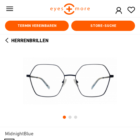
Skip
to
main
content
TERMIN VEREINBAREN
STORE-SUCHE
HERRENBRILLEN
ARROW
BACK
MidnightBlue