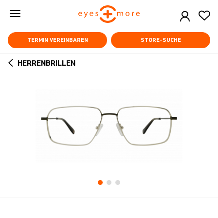
Skip
to
main
content
TERMIN VEREINBAREN
STORE-SUCHE
HERRENBRILLEN
ARROW
BACK