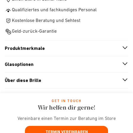
Qualifiziertes und fachkundiges Personal
Kostenlose Beratung und Sehtest
Geld-zurück-Garantie
Produktmerkmale
n
A
r
r
o
w
i
c
o
Glasoptionen
n
A
r
r
o
w
i
c
o
Über diese Brille
n
A
r
r
o
w
i
c
o
GET IN TOUCH
Wir helfen dir gerne!
Vereinbare einen Termin zur Beratung im Store
TERMIN VEREINBAREN