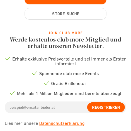
STORE-SUCHE
JOIN CLUB MORE
Werde kostenlos club more Mitglied und
erhalte unseren Newsletter.
Erhalte exklusive Preisvorteile und sei immer als Erster
Check
informiert
icon
Spannende club more Events
Check
icon
Gratis Brillenetui
Check
icon
Mehr als 1 Million Mitglieder sind bereits überzeugt
Check
icon
Email
REGISTRIEREN
address
Lies hier unsere
Datenschutzerklärung