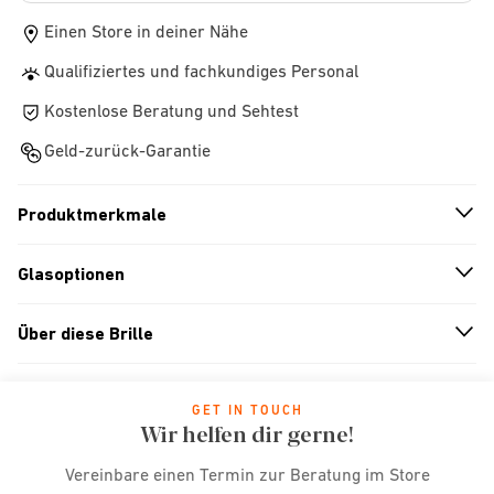
Einen Store in deiner Nähe
Qualifiziertes und fachkundiges Personal
Kostenlose Beratung und Sehtest
Geld-zurück-Garantie
Produktmerkmale
n
A
r
r
o
w
i
c
o
Glasoptionen
n
A
r
r
o
w
i
c
o
Über diese Brille
n
A
r
r
o
w
i
c
o
GET IN TOUCH
Wir helfen dir gerne!
Vereinbare einen Termin zur Beratung im Store