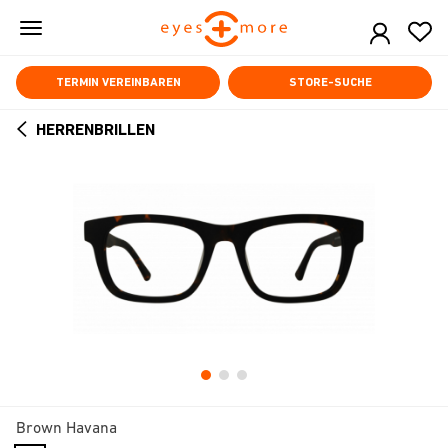
Skip
to
main
content
TERMIN VEREINBAREN
STORE-SUCHE
HERRENBRILLEN
ARROW
BACK
Brown Havana