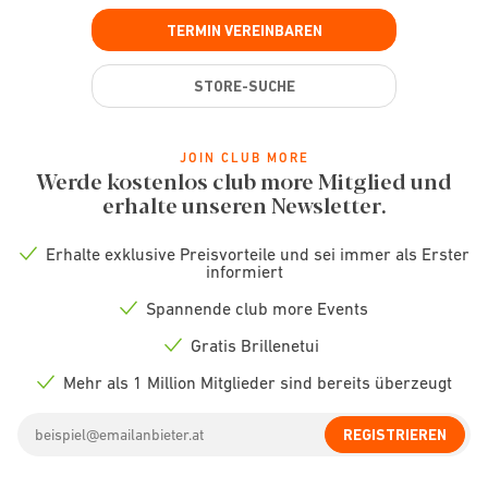
TERMIN VEREINBAREN
STORE-SUCHE
JOIN CLUB MORE
Werde kostenlos club more Mitglied und
erhalte unseren Newsletter.
Erhalte exklusive Preisvorteile und sei immer als Erster
Check
informiert
icon
Spannende club more Events
Check
icon
Gratis Brillenetui
Check
icon
Mehr als 1 Million Mitglieder sind bereits überzeugt
Check
icon
Email
REGISTRIEREN
address