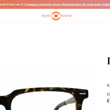
 zum Preis von 2! |
Premium Lifestyle: Unser Gleitsichtglas für noch mehr Seh
K
E