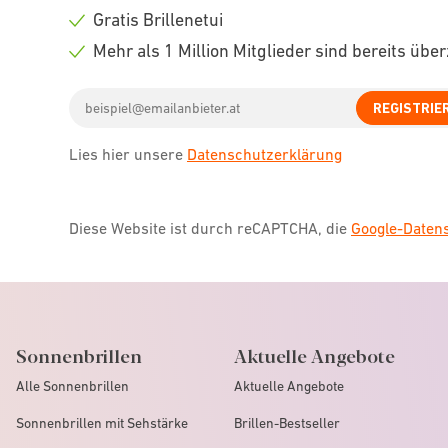
icon
Check
Gratis Brillenetui
icon
Check
Mehr als 1 Million Mitglieder sind bereits übe
icon
Check
Email
icon
REGISTRIE
address
Lies hier unsere
Datenschutzerklärung
Diese Website ist durch reCAPTCHA, die
Google-Date
Sonnenbrillen
Aktuelle Angebote
Alle Sonnenbrillen
Aktuelle Angebote
Sonnenbrillen mit Sehstärke
Brillen-Bestseller