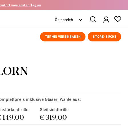
komfort vom ersten Tag an
Search
Products
TERMIN VEREINBAREN
STORE-SUCHE
LORN
omplettpreis inklusive Gläser. Wähle aus:
instärkenbrille
Gleitsichtbrille
€ 149,00
€ 319,00