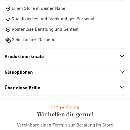
Einen Store in deiner Nähe
Qualifiziertes und fachkundiges Personal
Kostenlose Beratung und Sehtest
Geld-zurück-Garantie
Produktmerkmale
n
A
r
r
o
w
i
c
o
Glasoptionen
n
A
r
r
o
w
i
c
o
Über diese Brille
n
A
r
r
o
w
i
c
o
GET IN TOUCH
Wir helfen dir gerne!
Vereinbare einen Termin zur Beratung im Store