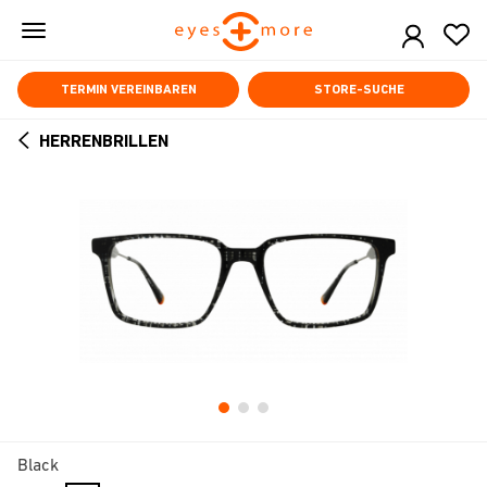
Skip
to
main
content
TERMIN VEREINBAREN
STORE-SUCHE
HERRENBRILLEN
ARROW
BACK
Black