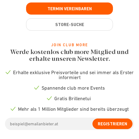
TERMIN VEREINBAREN
STORE-SUCHE
JOIN CLUB MORE
Werde kostenlos club more Mitglied und
erhalte unseren Newsletter.
Erhalte exklusive Preisvorteile und sei immer als Erster
Check
informiert
icon
Spannende club more Events
Check
icon
Gratis Brillenetui
Check
icon
Mehr als 1 Million Mitglieder sind bereits überzeugt
Check
icon
Email
REGISTRIEREN
address