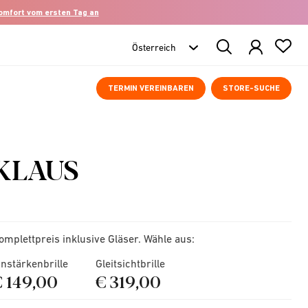
komfort vom ersten Tag an
Search
Products
TERMIN VEREINBAREN
STORE-SUCHE
KLAUS
omplettpreis inklusive Gläser. Wähle aus:
instärkenbrille
Gleitsichtbrille
€ 149,00
€ 319,00