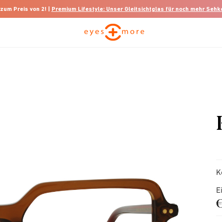
 zum Preis von 2! |
Premium Lifestyle: Unser Gleitsichtglas für noch mehr Seh
K
E