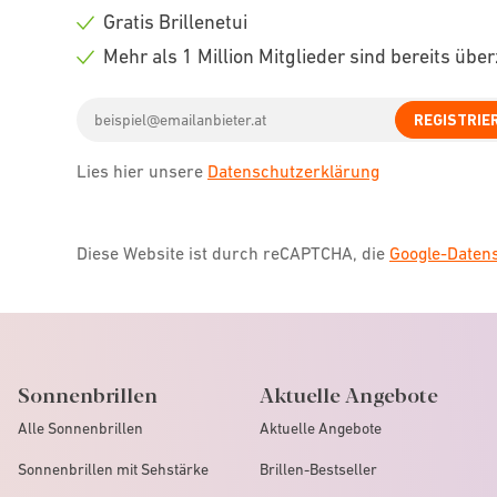
icon
Check
Gratis Brillenetui
icon
Check
Mehr als 1 Million Mitglieder sind bereits übe
icon
Check
Email
icon
REGISTRIE
address
Lies hier unsere
Datenschutzerklärung
Diese Website ist durch reCAPTCHA, die
Google-Date
Sonnenbrillen
Aktuelle Angebote
Alle Sonnenbrillen
Aktuelle Angebote
Sonnenbrillen mit Sehstärke
Brillen-Bestseller