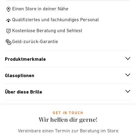
Einen Store in deiner Nähe
Qualifiziertes und fachkundiges Personal
Kostenlose Beratung und Sehtest
Geld-zurück-Garantie
Produktmerkmale
n
A
r
r
o
w
i
c
o
Glasoptionen
n
A
r
r
o
w
i
c
o
Über diese Brille
n
A
r
r
o
w
i
c
o
GET IN TOUCH
Wir helfen dir gerne!
Vereinbare einen Termin zur Beratung im Store