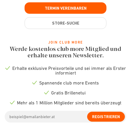
TERMIN VEREINBAREN
STORE-SUCHE
JOIN CLUB MORE
Werde kostenlos club more Mitglied und
erhalte unseren Newsletter.
Erhalte exklusive Preisvorteile und sei immer als Erster
Check
informiert
icon
Spannende club more Events
Check
icon
Gratis Brillenetui
Check
icon
Mehr als 1 Million Mitglieder sind bereits überzeugt
Check
icon
Email
REGISTRIEREN
address