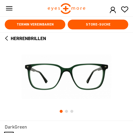
Skip
to
main
content
TERMIN VEREINBAREN
STORE-SUCHE
HERRENBRILLEN
ARROW
BACK
DarkGreen