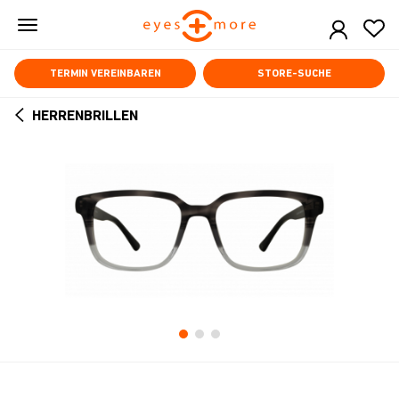
Skip
to
main
content
TERMIN VEREINBAREN
STORE-SUCHE
HERRENBRILLEN
ARROW
BACK