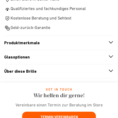
Qualifiziertes und fachkundiges Personal
Kostenlose Beratung und Sehtest
Geld-zurück-Garantie
Produktmerkmale
n
A
r
r
o
w
i
c
o
Glasoptionen
n
A
r
r
o
w
i
c
o
Über diese Brille
n
A
r
r
o
w
i
c
o
GET IN TOUCH
Wir helfen dir gerne!
Vereinbare einen Termin zur Beratung im Store
TERMIN VEREINBAREN