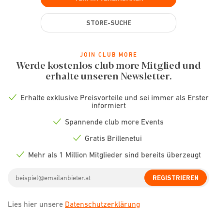
STORE-SUCHE
JOIN CLUB MORE
Werde kostenlos club more Mitglied und
erhalte unseren Newsletter.
Erhalte exklusive Preisvorteile und sei immer als Erster
Check
informiert
icon
Spannende club more Events
Check
icon
Gratis Brillenetui
Check
icon
Mehr als 1 Million Mitglieder sind bereits überzeugt
Check
icon
Email
REGISTRIEREN
address
Lies hier unsere
Datenschutzerklärung