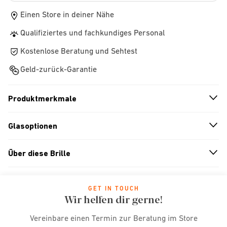
Einen Store in deiner Nähe
Qualifiziertes und fachkundiges Personal
Kostenlose Beratung und Sehtest
Geld-zurück-Garantie
Produktmerkmale
n
A
r
r
o
w
i
c
o
Glasoptionen
n
A
r
r
o
w
i
c
o
Über diese Brille
n
A
r
r
o
w
i
c
o
GET IN TOUCH
Wir helfen dir gerne!
Vereinbare einen Termin zur Beratung im Store