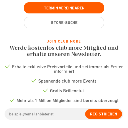
TERMIN VEREINBAREN
STORE-SUCHE
JOIN CLUB MORE
Werde kostenlos club more Mitglied und
erhalte unseren Newsletter.
Erhalte exklusive Preisvorteile und sei immer als Erster
Check
informiert
icon
Spannende club more Events
Check
icon
Gratis Brillenetui
Check
icon
Mehr als 1 Million Mitglieder sind bereits überzeugt
Check
icon
Email
REGISTRIEREN
address