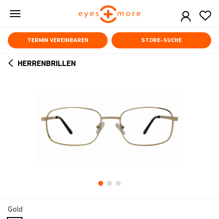
Skip
to
main
content
TERMIN VEREINBAREN
STORE-SUCHE
HERRENBRILLEN
ARROW
BACK
Gold