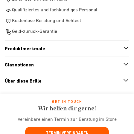
Qualifiziertes und fachkundiges Personal
Kostenlose Beratung und Sehtest
Geld-zurück-Garantie
Produktmerkmale
n
A
r
r
o
w
i
c
o
Glasoptionen
n
A
r
r
o
w
i
c
o
Über diese Brille
n
A
r
r
o
w
i
c
o
GET IN TOUCH
Wir helfen dir gerne!
Vereinbare einen Termin zur Beratung im Store
TERMIN VEREINBAREN