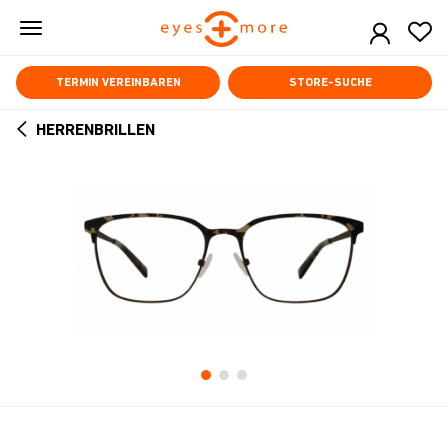
Skip
to
main
content
TERMIN VEREINBAREN
STORE-SUCHE
HERRENBRILLEN
ARROW
BACK