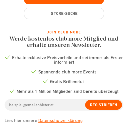
STORE-SUCHE
JOIN CLUB MORE
Werde kostenlos club more Mitglied und
erhalte unseren Newsletter.
Erhalte exklusive Preisvorteile und sei immer als Erster
Check
informiert
icon
Spannende club more Events
Check
icon
Gratis Brillenetui
Check
icon
Mehr als 1 Million Mitglieder sind bereits überzeugt
Check
icon
Email
REGISTRIEREN
address
Lies hier unsere
Datenschutzerklärung