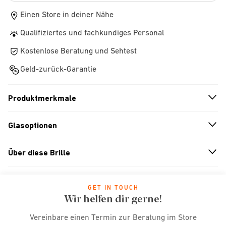
Einen Store in deiner Nähe
Qualifiziertes und fachkundiges Personal
Kostenlose Beratung und Sehtest
Geld-zurück-Garantie
Produktmerkmale
n
A
r
r
o
w
i
c
o
Glasoptionen
n
A
r
r
o
w
i
c
o
Über diese Brille
n
A
r
r
o
w
i
c
o
GET IN TOUCH
Wir helfen dir gerne!
Vereinbare einen Termin zur Beratung im Store