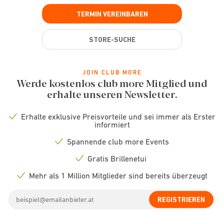
TERMIN VEREINBAREN
STORE-SUCHE
JOIN CLUB MORE
Werde kostenlos club more Mitglied und
erhalte unseren Newsletter.
Erhalte exklusive Preisvorteile und sei immer als Erster
Check
informiert
icon
Spannende club more Events
Check
icon
Gratis Brillenetui
Check
icon
Mehr als 1 Million Mitglieder sind bereits überzeugt
Check
icon
Email
REGISTRIEREN
address