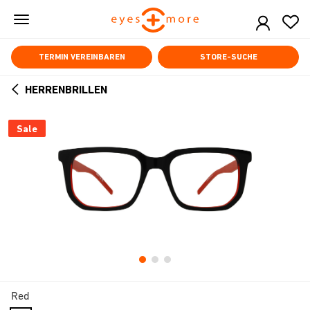
Skip
to
main
content
TERMIN VEREINBAREN
STORE-SUCHE
HERRENBRILLEN
ARROW
BACK
Sale
Red