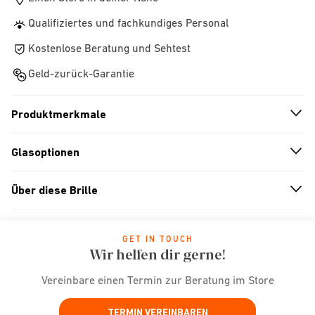
Qualifiziertes und fachkundiges Personal
Kostenlose Beratung und Sehtest
Geld-zurück-Garantie
Produktmerkmale
n
A
r
r
o
w
i
c
o
Glasoptionen
n
A
r
r
o
w
i
c
o
Über diese Brille
n
A
r
r
o
w
i
c
o
GET IN TOUCH
Wir helfen dir gerne!
Vereinbare einen Termin zur Beratung im Store
TERMIN VEREINBAREN