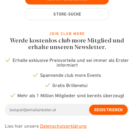
STORE-SUCHE
JOIN CLUB MORE
Werde kostenlos club more Mitglied und
erhalte unseren Newsletter.
Erhalte exklusive Preisvorteile und sei immer als Erster
Check
informiert
icon
Spannende club more Events
Check
icon
Gratis Brillenetui
Check
icon
Mehr als 1 Million Mitglieder sind bereits überzeugt
Check
icon
Email
REGISTRIEREN
address
Lies hier unsere
Datenschutzerklärung