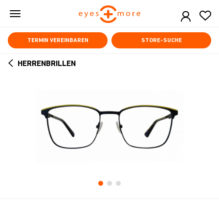
Skip
to
main
content
TERMIN VEREINBAREN
STORE-SUCHE
HERRENBRILLEN
ARROW
BACK