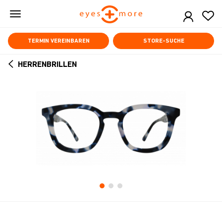
Skip
to
main
content
TERMIN VEREINBAREN
STORE-SUCHE
HERRENBRILLEN
ARROW
BACK