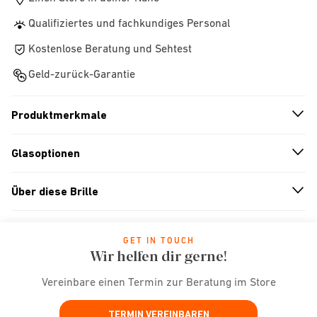
Qualifiziertes und fachkundiges Personal
Kostenlose Beratung und Sehtest
Geld-zurück-Garantie
Produktmerkmale
n
A
r
r
o
w
i
c
o
Glasoptionen
n
A
r
r
o
w
i
c
o
Über diese Brille
n
A
r
r
o
w
i
c
o
GET IN TOUCH
Wir helfen dir gerne!
Vereinbare einen Termin zur Beratung im Store
TERMIN VEREINBAREN