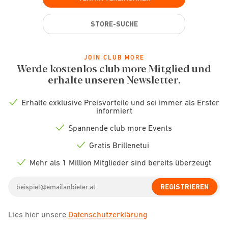
STORE-SUCHE
JOIN CLUB MORE
Werde kostenlos club more Mitglied und
erhalte unseren Newsletter.
Erhalte exklusive Preisvorteile und sei immer als Erster
Check
informiert
icon
Spannende club more Events
Check
icon
Gratis Brillenetui
Check
icon
Mehr als 1 Million Mitglieder sind bereits überzeugt
Check
icon
Email
REGISTRIEREN
address
Lies hier unsere
Datenschutzerklärung