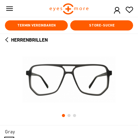
Skip
to
main
content
TERMIN VEREINBAREN
STORE-SUCHE
HERRENBRILLEN
ARROW
BACK
Gray