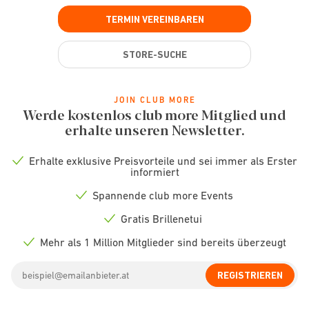
TERMIN VEREINBAREN
STORE-SUCHE
JOIN CLUB MORE
Werde kostenlos club more Mitglied und
erhalte unseren Newsletter.
Erhalte exklusive Preisvorteile und sei immer als Erster
Check
informiert
icon
Spannende club more Events
Check
icon
Gratis Brillenetui
Check
icon
Mehr als 1 Million Mitglieder sind bereits überzeugt
Check
icon
Email
REGISTRIEREN
address