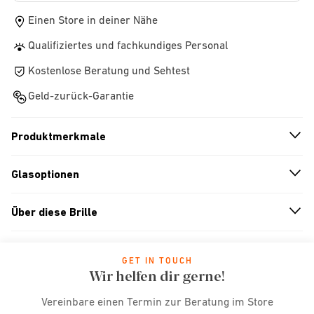
Einen Store in deiner Nähe
Qualifiziertes und fachkundiges Personal
Kostenlose Beratung und Sehtest
Geld-zurück-Garantie
Produktmerkmale
n
A
r
r
o
w
i
c
o
Glasoptionen
n
A
r
r
o
w
i
c
o
Über diese Brille
n
A
r
r
o
w
i
c
o
GET IN TOUCH
Wir helfen dir gerne!
Vereinbare einen Termin zur Beratung im Store