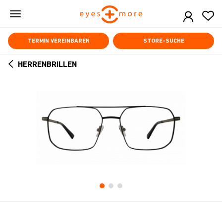
Skip
to
main
content
TERMIN VEREINBAREN
STORE-SUCHE
HERRENBRILLEN
ARROW
BACK