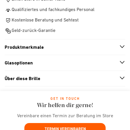
Qualifiziertes und fachkundiges Personal
Kostenlose Beratung und Sehtest
Geld-zurück-Garantie
Produktmerkmale
n
A
r
r
o
w
i
c
o
Glasoptionen
n
A
r
r
o
w
i
c
o
Über diese Brille
n
A
r
r
o
w
i
c
o
GET IN TOUCH
Wir helfen dir gerne!
Vereinbare einen Termin zur Beratung im Store
TERMIN VEREINBAREN