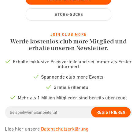
STORE-SUCHE
JOIN CLUB MORE
Werde kostenlos club more Mitglied und
erhalte unseren Newsletter.
Erhalte exklusive Preisvorteile und sei immer als Erster
Check
informiert
icon
Spannende club more Events
Check
icon
Gratis Brillenetui
Check
icon
Mehr als 1 Million Mitglieder sind bereits überzeugt
Check
icon
Email
REGISTRIEREN
address
Lies hier unsere
Datenschutzerklärung