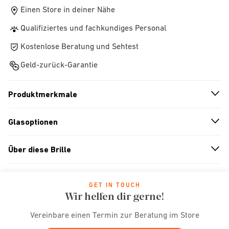
Einen Store in deiner Nähe
Qualifiziertes und fachkundiges Personal
Kostenlose Beratung und Sehtest
Geld-zurück-Garantie
Produktmerkmale
n
A
r
r
o
w
i
c
o
Glasoptionen
n
A
r
r
o
w
i
c
o
Über diese Brille
n
A
r
r
o
w
i
c
o
GET IN TOUCH
Wir helfen dir gerne!
Vereinbare einen Termin zur Beratung im Store