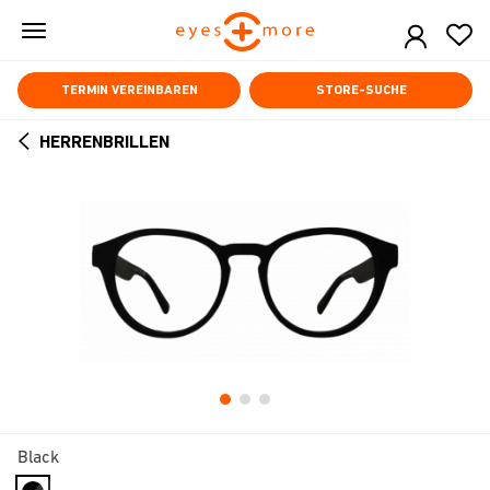
Skip
to
main
content
TERMIN VEREINBAREN
STORE-SUCHE
HERRENBRILLEN
ARROW
BACK
Black