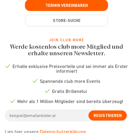
TERMIN VEREINBAREN
STORE-SUCHE
JOIN CLUB MORE
Werde kostenlos club more Mitglied und
erhalte unseren Newsletter.
Erhalte exklusive Preisvorteile und sei immer als Erster
Check
informiert
icon
Spannende club more Events
Check
icon
Gratis Brillenetui
Check
icon
Mehr als 1 Million Mitglieder sind bereits überzeugt
Check
icon
Email
REGISTRIEREN
address
Lies hier unsere
Datenschutzerklärung