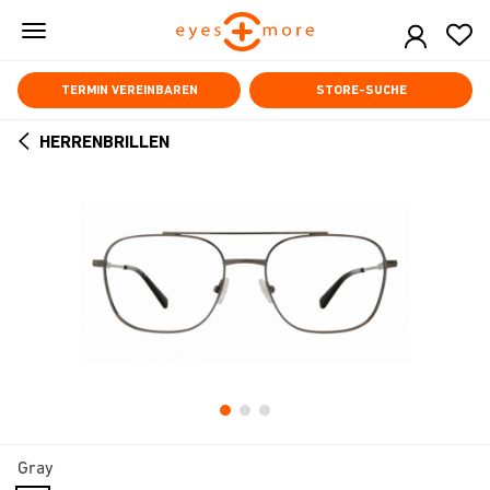
Skip
to
main
content
TERMIN VEREINBAREN
STORE-SUCHE
HERRENBRILLEN
ARROW
BACK
Gray