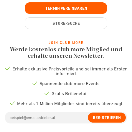
TERMIN VEREINBAREN
STORE-SUCHE
JOIN CLUB MORE
Werde kostenlos club more Mitglied und
erhalte unseren Newsletter.
Erhalte exklusive Preisvorteile und sei immer als Erster
Check
informiert
icon
Spannende club more Events
Check
icon
Gratis Brillenetui
Check
icon
Mehr als 1 Million Mitglieder sind bereits überzeugt
Check
icon
Email
REGISTRIEREN
address