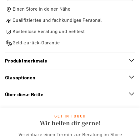
Einen Store in deiner Nähe
Qualifiziertes und fachkundiges Personal
Kostenlose Beratung und Sehtest
Geld-zurück-Garantie
Produktmerkmale
n
A
r
r
o
w
i
c
o
Glasoptionen
n
A
r
r
o
w
i
c
o
Über diese Brille
n
A
r
r
o
w
i
c
o
GET IN TOUCH
Wir helfen dir gerne!
Vereinbare einen Termin zur Beratung im Store