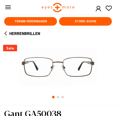
Skip
to
main
content
TERMIN VEREINBAREN
STORE-SUCHE
HERRENBRILLEN
ARROW
BACK
Sale
Gant GA50038