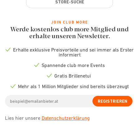
STORE-SUCHE
JOIN CLUB MORE
Werde kostenlos club more Mitglied und
erhalte unseren Newsletter.
Erhalte exklusive Preisvorteile und sei immer als Erster
Check
informiert
icon
Spannende club more Events
Check
icon
Gratis Brillenetui
Check
icon
Mehr als 1 Million Mitglieder sind bereits überzeugt
Check
icon
Email
REGISTRIEREN
address
Lies hier unsere
Datenschutzerklärung