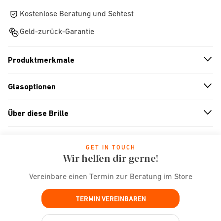
Kostenlose Beratung und Sehtest
Geld-zurück-Garantie
Produktmerkmale
n
A
r
r
o
w
i
c
o
Glasoptionen
n
A
r
r
o
w
i
c
o
Über diese Brille
n
A
r
r
o
w
i
c
o
GET IN TOUCH
Wir helfen dir gerne!
Vereinbare einen Termin zur Beratung im Store
TERMIN VEREINBAREN