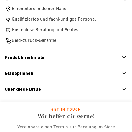
Einen Store in deiner Nähe
Qualifiziertes und fachkundiges Personal
Kostenlose Beratung und Sehtest
Geld-zurück-Garantie
Produktmerkmale
n
A
r
r
o
w
i
c
o
Glasoptionen
n
A
r
r
o
w
i
c
o
Über diese Brille
n
A
r
r
o
w
i
c
o
GET IN TOUCH
Wir helfen dir gerne!
Vereinbare einen Termin zur Beratung im Store