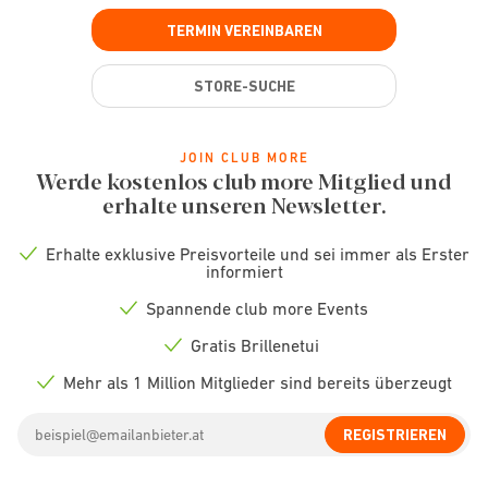
TERMIN VEREINBAREN
STORE-SUCHE
JOIN CLUB MORE
Werde kostenlos club more Mitglied und
erhalte unseren Newsletter.
Erhalte exklusive Preisvorteile und sei immer als Erster
Check
informiert
icon
Spannende club more Events
Check
icon
Gratis Brillenetui
Check
icon
Mehr als 1 Million Mitglieder sind bereits überzeugt
Check
icon
Email
REGISTRIEREN
address