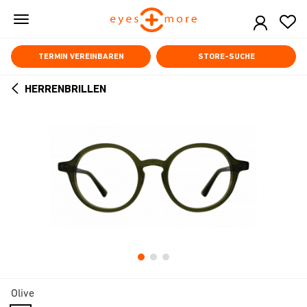
Skip
to
main
content
TERMIN VEREINBAREN
STORE-SUCHE
HERRENBRILLEN
ARROW
BACK
Olive