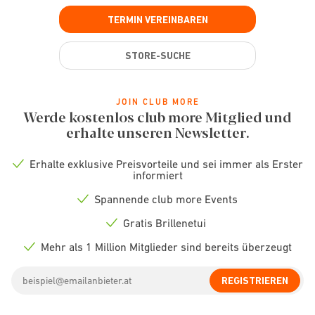
TERMIN VEREINBAREN
STORE-SUCHE
JOIN CLUB MORE
Werde kostenlos club more Mitglied und
erhalte unseren Newsletter.
Erhalte exklusive Preisvorteile und sei immer als Erster
Check
informiert
icon
Spannende club more Events
Check
icon
Gratis Brillenetui
Check
icon
Mehr als 1 Million Mitglieder sind bereits überzeugt
Check
icon
Email
REGISTRIEREN
address