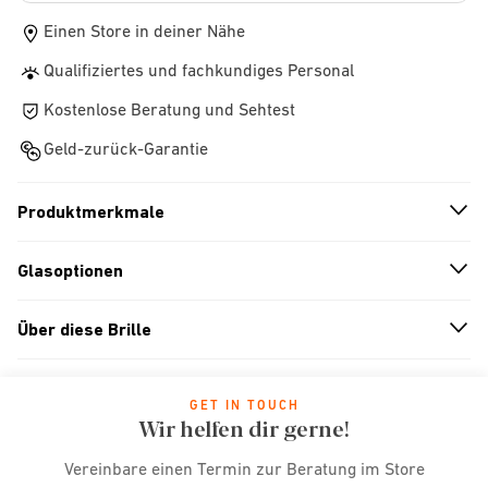
Einen Store in deiner Nähe
Qualifiziertes und fachkundiges Personal
Kostenlose Beratung und Sehtest
Geld-zurück-Garantie
Produktmerkmale
n
A
r
r
o
w
i
c
o
Glasoptionen
n
A
r
r
o
w
i
c
o
Über diese Brille
n
A
r
r
o
w
i
c
o
GET IN TOUCH
Wir helfen dir gerne!
Vereinbare einen Termin zur Beratung im Store