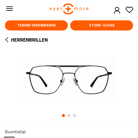
Skip
to
main
content
TERMIN VEREINBAREN
STORE-SUCHE
HERRENBRILLEN
ARROW
BACK
Gunmetal