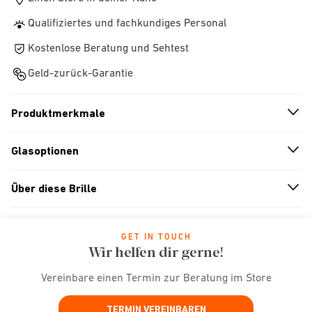
Qualifiziertes und fachkundiges Personal
Kostenlose Beratung und Sehtest
Geld-zurück-Garantie
Produktmerkmale
n
A
r
r
o
w
i
c
o
Glasoptionen
n
A
r
r
o
w
i
c
o
Über diese Brille
n
A
r
r
o
w
i
c
o
GET IN TOUCH
Wir helfen dir gerne!
Vereinbare einen Termin zur Beratung im Store
TERMIN VEREINBAREN