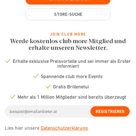
STORE-SUCHE
JOIN CLUB MORE
Werde kostenlos club more Mitglied und
erhalte unseren Newsletter.
Erhalte exklusive Preisvorteile und sei immer als Erster
Check
informiert
icon
Spannende club more Events
Check
icon
Gratis Brillenetui
Check
icon
Mehr als 1 Million Mitglieder sind bereits überzeugt
Check
icon
Email
REGISTRIEREN
address
Lies hier unsere
Datenschutzerklärung