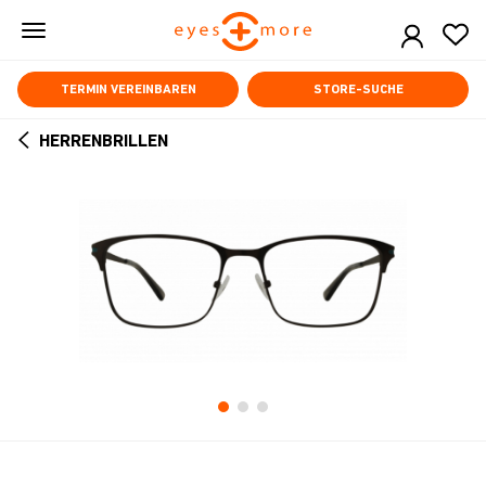
Skip
to
main
content
TERMIN VEREINBAREN
STORE-SUCHE
HERRENBRILLEN
ARROW
BACK