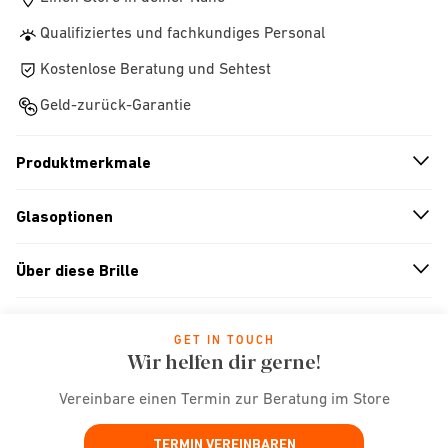
Qualifiziertes und fachkundiges Personal
Kostenlose Beratung und Sehtest
Geld-zurück-Garantie
Produktmerkmale
n
A
r
r
o
w
i
c
o
Glasoptionen
n
A
r
r
o
w
i
c
o
Über diese Brille
n
A
r
r
o
w
i
c
o
GET IN TOUCH
Wir helfen dir gerne!
Vereinbare einen Termin zur Beratung im Store
TERMIN VEREINBAREN