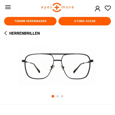
Skip
to
main
content
TERMIN VEREINBAREN
STORE-SUCHE
HERRENBRILLEN
ARROW
BACK