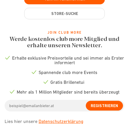
STORE-SUCHE
JOIN CLUB MORE
Werde kostenlos club more Mitglied und
erhalte unseren Newsletter.
Erhalte exklusive Preisvorteile und sei immer als Erster
Check
informiert
icon
Spannende club more Events
Check
icon
Gratis Brillenetui
Check
icon
Mehr als 1 Million Mitglieder sind bereits überzeugt
Check
icon
Email
REGISTRIEREN
address
Lies hier unsere
Datenschutzerklärung