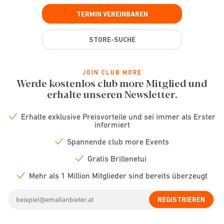
TERMIN VEREINBAREN
STORE-SUCHE
JOIN CLUB MORE
Werde kostenlos club more Mitglied und
erhalte unseren Newsletter.
Erhalte exklusive Preisvorteile und sei immer als Erster
Check
informiert
icon
Spannende club more Events
Check
icon
Gratis Brillenetui
Check
icon
Mehr als 1 Million Mitglieder sind bereits überzeugt
Check
icon
Email
REGISTRIEREN
address