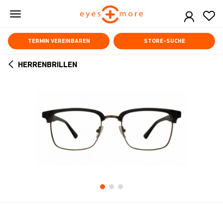
Skip
to
main
content
TERMIN VEREINBAREN
STORE-SUCHE
HERRENBRILLEN
ARROW
BACK