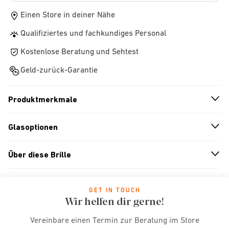
Einen Store in deiner Nähe
Qualifiziertes und fachkundiges Personal
Kostenlose Beratung und Sehtest
Geld-zurück-Garantie
Produktmerkmale
n
A
r
r
o
w
i
c
o
Glasoptionen
n
A
r
r
o
w
i
c
o
Über diese Brille
n
A
r
r
o
w
i
c
o
GET IN TOUCH
Wir helfen dir gerne!
Vereinbare einen Termin zur Beratung im Store