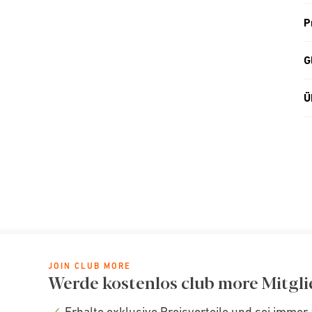
P
G
Ü
JOIN CLUB MORE
Werde kostenlos club more Mitgli
Erhalte exklusive Preisvorteile und sei immer 