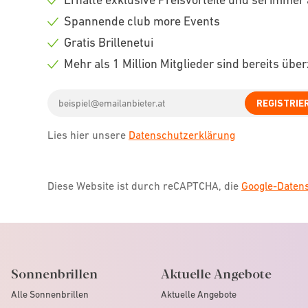
Check
Spannende club more Events
icon
Check
Gratis Brillenetui
icon
Check
Mehr als 1 Million Mitglieder sind bereits übe
icon
Check
Email
icon
REGISTRIE
address
Lies hier unsere
Datenschutzerklärung
Diese Website ist durch reCAPTCHA, die
Google-Date
Sonnenbrillen
Aktuelle Angebote
Alle Sonnenbrillen
Aktuelle Angebote