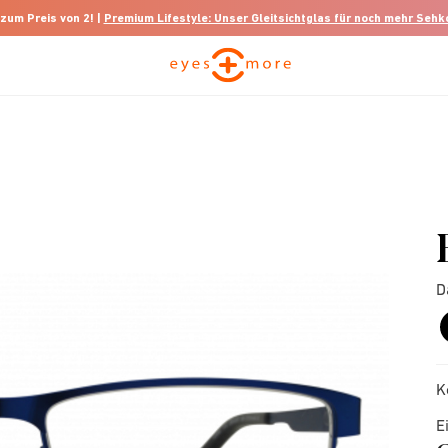
 zum Preis von 2! |
Premium Lifestyle: Unser Gleitsichtglas für noch mehr Seh
D
K
E