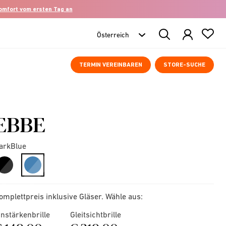
komfort vom ersten Tag an
Search
Products
TERMIN VEREINBAREN
STORE-SUCHE
EBBE
arkBlue
selected
omplettpreis inklusive Gläser. Wähle aus:
instärkenbrille
Gleitsichtbrille