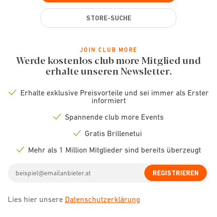
STORE-SUCHE
JOIN CLUB MORE
Werde kostenlos club more Mitglied und
erhalte unseren Newsletter.
Erhalte exklusive Preisvorteile und sei immer als Erster
Check
informiert
icon
Spannende club more Events
Check
icon
Gratis Brillenetui
Check
icon
Mehr als 1 Million Mitglieder sind bereits überzeugt
Check
icon
Email
REGISTRIEREN
address
Lies hier unsere
Datenschutzerklärung