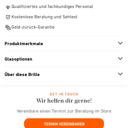
Qualifiziertes und fachkundiges Personal
Kostenlose Beratung und Sehtest
Geld-zurück-Garantie
Produktmerkmale
n
A
r
r
o
w
i
c
o
Glasoptionen
n
A
r
r
o
w
i
c
o
Über diese Brille
n
A
r
r
o
w
i
c
o
GET IN TOUCH
Wir helfen dir gerne!
Vereinbare einen Termin zur Beratung im Store
TERMIN VEREINBAREN