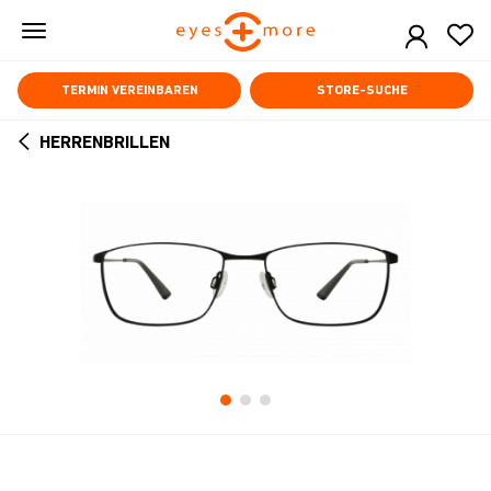
Skip
to
main
content
TERMIN VEREINBAREN
STORE-SUCHE
HERRENBRILLEN
ARROW
BACK