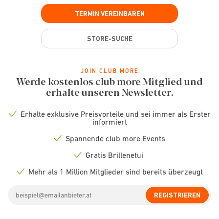
TERMIN VEREINBAREN
STORE-SUCHE
JOIN CLUB MORE
Werde kostenlos club more Mitglied und
erhalte unseren Newsletter.
Erhalte exklusive Preisvorteile und sei immer als Erster
Check
informiert
icon
Spannende club more Events
Check
icon
Gratis Brillenetui
Check
icon
Mehr als 1 Million Mitglieder sind bereits überzeugt
Check
icon
Email
REGISTRIEREN
address