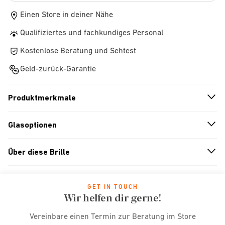
Einen Store in deiner Nähe
Qualifiziertes und fachkundiges Personal
Kostenlose Beratung und Sehtest
Geld-zurück-Garantie
Produktmerkmale
n
A
r
r
o
w
i
c
o
Glasoptionen
n
A
r
r
o
w
i
c
o
Über diese Brille
n
A
r
r
o
w
i
c
o
GET IN TOUCH
Wir helfen dir gerne!
Vereinbare einen Termin zur Beratung im Store