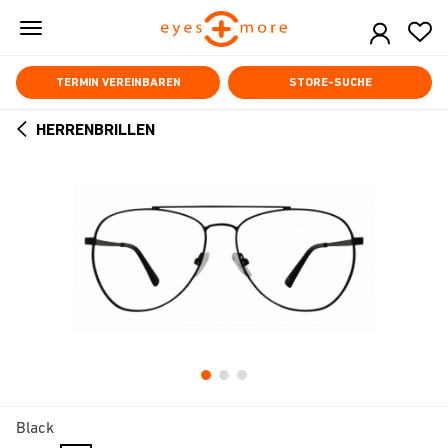
Skip
to
main
content
TERMIN VEREINBAREN
STORE-SUCHE
HERRENBRILLEN
ARROW
BACK
Black