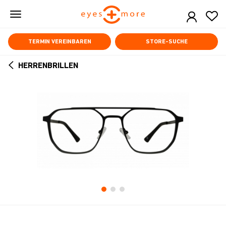
Skip
to
main
content
TERMIN VEREINBAREN
STORE-SUCHE
HERRENBRILLEN
ARROW
BACK