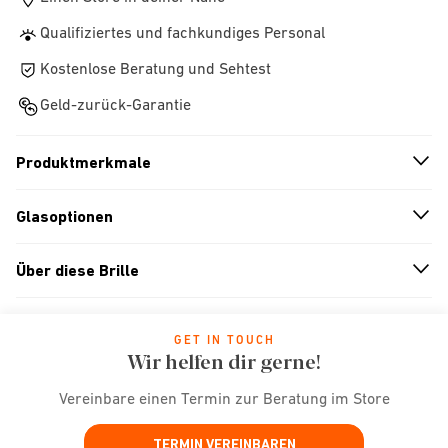
Qualifiziertes und fachkundiges Personal
Kostenlose Beratung und Sehtest
Geld-zurück-Garantie
Produktmerkmale
n
A
r
r
o
w
i
c
o
Glasoptionen
n
A
r
r
o
w
i
c
o
Über diese Brille
n
A
r
r
o
w
i
c
o
GET IN TOUCH
Wir helfen dir gerne!
Vereinbare einen Termin zur Beratung im Store
TERMIN VEREINBAREN