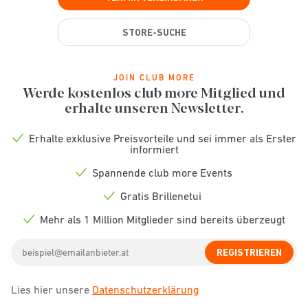
STORE-SUCHE
JOIN CLUB MORE
Werde kostenlos club more Mitglied und
erhalte unseren Newsletter.
Erhalte exklusive Preisvorteile und sei immer als Erster
Check
informiert
icon
Spannende club more Events
Check
icon
Gratis Brillenetui
Check
icon
Mehr als 1 Million Mitglieder sind bereits überzeugt
Check
icon
Email
REGISTRIEREN
address
Lies hier unsere
Datenschutzerklärung