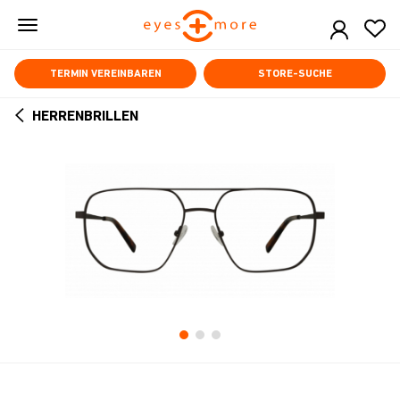
Skip
to
main
content
TERMIN VEREINBAREN
STORE-SUCHE
HERRENBRILLEN
ARROW
BACK