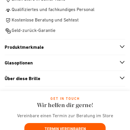
Qualifiziertes und fachkundiges Personal
Kostenlose Beratung und Sehtest
Geld-zurück-Garantie
Produktmerkmale
n
A
r
r
o
w
i
c
o
Glasoptionen
n
A
r
r
o
w
i
c
o
Über diese Brille
n
A
r
r
o
w
i
c
o
GET IN TOUCH
Wir helfen dir gerne!
Vereinbare einen Termin zur Beratung im Store
TERMIN VEREINBAREN