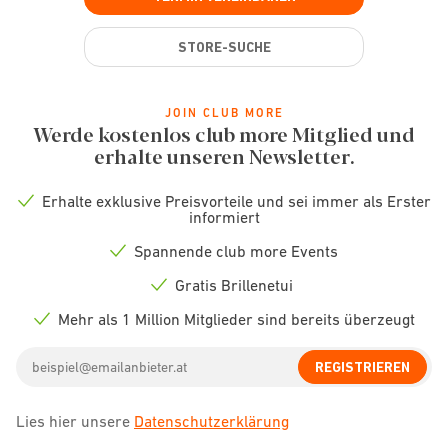
STORE-SUCHE
JOIN CLUB MORE
Werde kostenlos club more Mitglied und
erhalte unseren Newsletter.
Erhalte exklusive Preisvorteile und sei immer als Erster
Check
informiert
icon
Spannende club more Events
Check
icon
Gratis Brillenetui
Check
icon
Mehr als 1 Million Mitglieder sind bereits überzeugt
Check
icon
Email
REGISTRIEREN
address
Lies hier unsere
Datenschutzerklärung