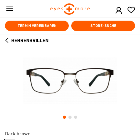
Skip
to
main
content
TERMIN VEREINBAREN
STORE-SUCHE
HERRENBRILLEN
ARROW
BACK
Dark brown