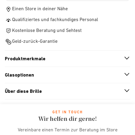
Einen Store in deiner Nähe
Qualifiziertes und fachkundiges Personal
Kostenlose Beratung und Sehtest
Geld-zurück-Garantie
Produktmerkmale
n
A
r
r
o
w
i
c
o
Glasoptionen
n
A
r
r
o
w
i
c
o
Über diese Brille
n
A
r
r
o
w
i
c
o
GET IN TOUCH
Wir helfen dir gerne!
Vereinbare einen Termin zur Beratung im Store