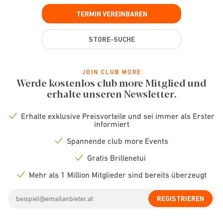
TERMIN VEREINBAREN
STORE-SUCHE
JOIN CLUB MORE
Werde kostenlos club more Mitglied und
erhalte unseren Newsletter.
Erhalte exklusive Preisvorteile und sei immer als Erster
Check
informiert
icon
Spannende club more Events
Check
icon
Gratis Brillenetui
Check
icon
Mehr als 1 Million Mitglieder sind bereits überzeugt
Check
icon
Email
REGISTRIEREN
address