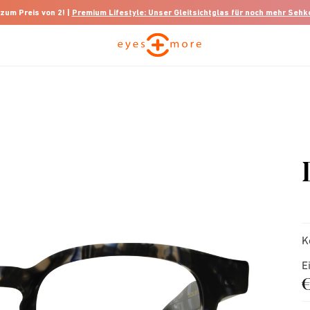
 zum Preis von 2! |
Premium Lifestyle: Unser Gleitsichtglas für noch mehr Seh
K
E