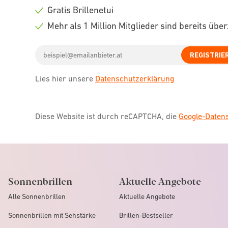
icon
Check
Gratis Brillenetui
icon
Check
Mehr als 1 Million Mitglieder sind bereits übe
icon
Check
Email
icon
REGISTRIE
address
Lies hier unsere
Datenschutzerklärung
Diese Website ist durch reCAPTCHA, die
Google-Date
Sonnenbrillen
Aktuelle Angebote
Alle Sonnenbrillen
Aktuelle Angebote
Sonnenbrillen mit Sehstärke
Brillen-Bestseller