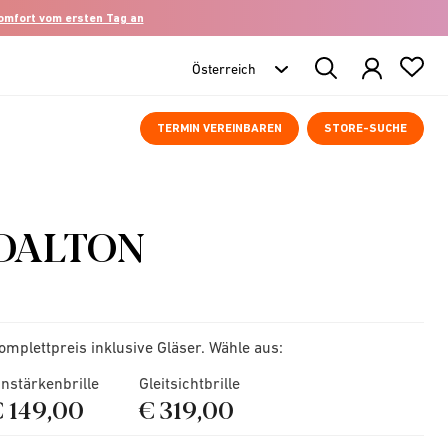
komfort vom ersten Tag an
Search
Products
TERMIN VEREINBAREN
STORE-SUCHE
DALTON
omplettpreis inklusive Gläser. Wähle aus:
instärkenbrille
Gleitsichtbrille
€ 149,00
€ 319,00