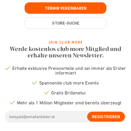
TERMIN VEREINBAREN
STORE-SUCHE
JOIN CLUB MORE
Werde kostenlos club more Mitglied und
erhalte unseren Newsletter.
Erhalte exklusive Preisvorteile und sei immer als Erster
Check
informiert
icon
Spannende club more Events
Check
icon
Gratis Brillenetui
Check
icon
Mehr als 1 Million Mitglieder sind bereits überzeugt
Check
icon
Email
REGISTRIEREN
address