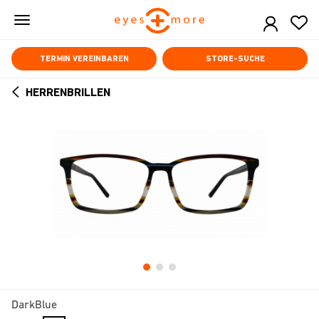
Skip
to
main
content
TERMIN VEREINBAREN
STORE-SUCHE
HERRENBRILLEN
ARROW
BACK
DarkBlue