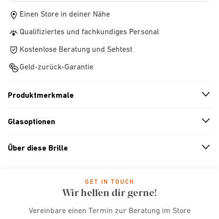
Einen Store in deiner Nähe
Qualifiziertes und fachkundiges Personal
Kostenlose Beratung und Sehtest
Geld-zurück-Garantie
Produktmerkmale
n
A
r
r
o
w
i
c
o
Glasoptionen
n
A
r
r
o
w
i
c
o
Über diese Brille
n
A
r
r
o
w
i
c
o
GET IN TOUCH
Wir helfen dir gerne!
Vereinbare einen Termin zur Beratung im Store