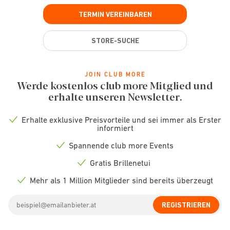
TERMIN VEREINBAREN
STORE-SUCHE
JOIN CLUB MORE
Werde kostenlos club more Mitglied und
erhalte unseren Newsletter.
Erhalte exklusive Preisvorteile und sei immer als Erster
Check
informiert
icon
Spannende club more Events
Check
icon
Gratis Brillenetui
Check
icon
Mehr als 1 Million Mitglieder sind bereits überzeugt
Check
icon
Email
REGISTRIEREN
address