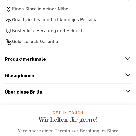
Einen Store in deiner Nähe
Qualifiziertes und fachkundiges Personal
Kostenlose Beratung und Sehtest
Geld-zurück-Garantie
Produktmerkmale
n
A
r
r
o
w
i
c
o
Glasoptionen
n
A
r
r
o
w
i
c
o
Über diese Brille
n
A
r
r
o
w
i
c
o
GET IN TOUCH
Wir helfen dir gerne!
Vereinbare einen Termin zur Beratung im Store