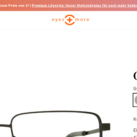
 zum Preis von 2! |
Premium Lifestyle: Unser Gleitsichtglas für noch mehr Seh
G
K
E