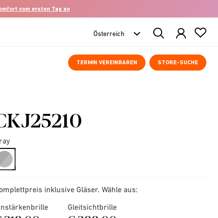
komfort vom ersten Tag an
Search
Products
TERMIN VEREINBAREN
STORE-SUCHE
CKJ25210
ray
selected
omplettpreis inklusive Gläser. Wähle aus:
instärkenbrille
Gleitsichtbrille