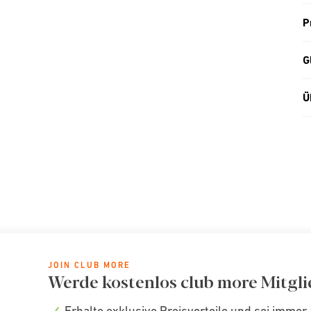
P
G
Ü
JOIN CLUB MORE
Werde kostenlos club more Mitgli
Erhalte exklusive Preisvorteile und sei immer 