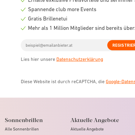
Check
Spannende club more Events
icon
Check
Gratis Brillenetui
icon
Check
Mehr als 1 Million Mitglieder sind bereits übe
icon
Check
Email
icon
REGISTRIE
address
Lies hier unsere
Datenschutzerklärung
Diese Website ist durch reCAPTCHA, die
Google-Date
Sonnenbrillen
Aktuelle Angebote
Alle Sonnenbrillen
Aktuelle Angebote