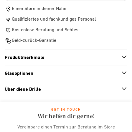
Einen Store in deiner Nähe
Qualifiziertes und fachkundiges Personal
Kostenlose Beratung und Sehtest
Geld-zurück-Garantie
Produktmerkmale
n
A
r
r
o
w
i
c
o
Glasoptionen
n
A
r
r
o
w
i
c
o
Über diese Brille
n
A
r
r
o
w
i
c
o
GET IN TOUCH
Wir helfen dir gerne!
Vereinbare einen Termin zur Beratung im Store