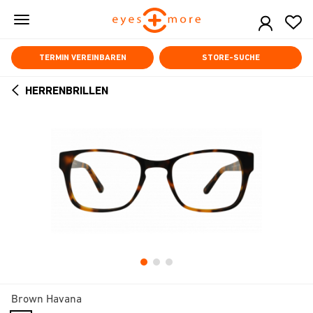
Skip
to
main
content
TERMIN VEREINBAREN
STORE-SUCHE
HERRENBRILLEN
ARROW
BACK
Brown Havana