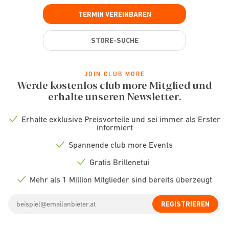
TERMIN VEREINBAREN
STORE-SUCHE
JOIN CLUB MORE
Werde kostenlos club more Mitglied und
erhalte unseren Newsletter.
Erhalte exklusive Preisvorteile und sei immer als Erster
Check
informiert
icon
Spannende club more Events
Check
icon
Gratis Brillenetui
Check
icon
Mehr als 1 Million Mitglieder sind bereits überzeugt
Check
icon
Email
REGISTRIEREN
address