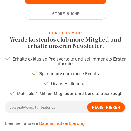
STORE-SUCHE
JOIN CLUB MORE
Werde kostenlos club more Mitglied und
erhalte unseren Newsletter.
Erhalte exklusive Preisvorteile und sei immer als Erster
Check
informiert
icon
Spannende club more Events
Check
icon
Gratis Brillenetui
Check
icon
Mehr als 1 Million Mitglieder sind bereits überzeugt
Check
icon
Email
REGISTRIEREN
address
Lies hier unsere
Datenschutzerklärung