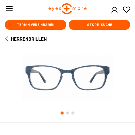
Skip
to
main
content
TERMIN VEREINBAREN
STORE-SUCHE
HERRENBRILLEN
ARROW
BACK