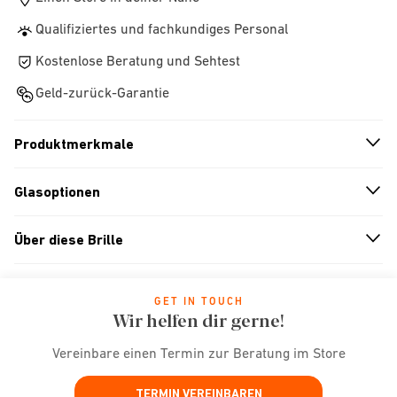
Qualifiziertes und fachkundiges Personal
Kostenlose Beratung und Sehtest
Geld-zurück-Garantie
Produktmerkmale
n
A
r
r
o
w
i
c
o
Glasoptionen
n
A
r
r
o
w
i
c
o
Über diese Brille
n
A
r
r
o
w
i
c
o
GET IN TOUCH
Wir helfen dir gerne!
Vereinbare einen Termin zur Beratung im Store
TERMIN VEREINBAREN